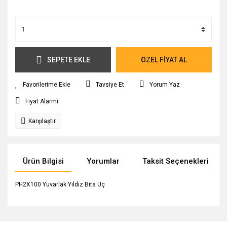
SEPETE EKLE
ÖZEL FİYAT AL
Tavsiye Et
Yorum Yaz
Fiyat Alarmı
Karşılaştır
Ürün Bilgisi
Yorumlar
Taksit Seçenekleri
PH2X100 Yuvarlak Yıldız Bits Uç
Bu ürünün fiyat bilgisi, resim, ürün açıklamalarında ve diğer
konularda yetersiz gördüğünüz noktaları öneri formunu
Bu ürüne ilk yorumu siz yapın!
Ürün hakkında henüz soru sorulmamış.