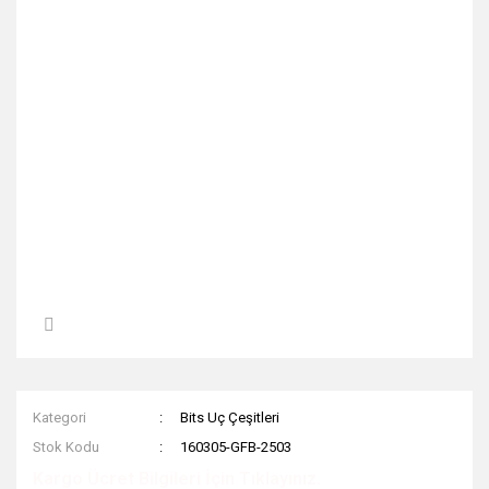
Kategori
Bits Uç Çeşitleri
Stok Kodu
160305-GFB-2503
Kargo Ücret Bilgileri İçin Tıklayınız.