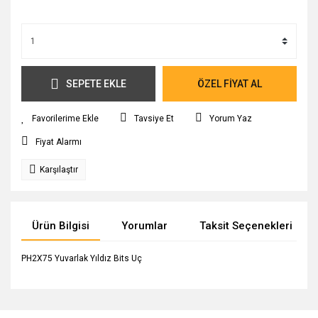
SEPETE EKLE
ÖZEL FİYAT AL
Tavsiye Et
Yorum Yaz
Fiyat Alarmı
Karşılaştır
Ürün Bilgisi
Yorumlar
Taksit Seçenekleri
PH2X75 Yuvarlak Yıldız Bits Uç
Bu ürünün fiyat bilgisi, resim, ürün açıklamalarında ve diğer
konularda yetersiz gördüğünüz noktaları öneri formunu
Bu ürüne ilk yorumu siz yapın!
Ürün hakkında henüz soru sorulmamış.