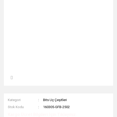
Kategori
Bits Uç Çeşitleri
Stok Kodu
160305-GFB-2502
Kargo Ücret Bilgileri İçin Tıklayınız.