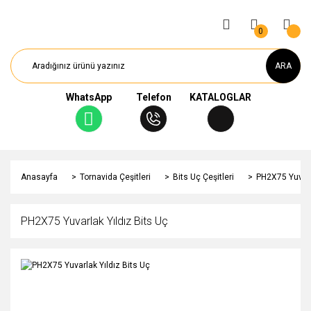
0
ARA
WhatsApp
Telefon
KATALOGLAR
Anasayfa
Tornavida Çeşitleri
Bits Uç Çeşitleri
PH2X75 Yuvarl
PH2X75 Yuvarlak Yıldız Bits Uç