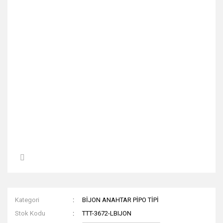
Kategori
BİJON ANAHTAR PİPO TİPİ
Stok Kodu
TTT-3672-LBIJON