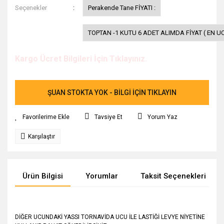
Seçenekler
Perakende Tane FİYATI :
TOPTAN -1 KUTU 6 ADET ALIMDA FİYAT ( EN UC
Kargo Ücret Bilgileri İçin Tıklayınız.
ŞUAN STOKTA YOK - BİLGİ İÇİN TIKLAYIN
Tavsiye Et
Yorum Yaz
Karşılaştır
Ürün Bilgisi
Yorumlar
Taksit Seçenekleri
DİĞER UCUNDAKİ YASSI TORNAVİDA UCU İLE LASTİĞİ LEVYE NİYETİNE