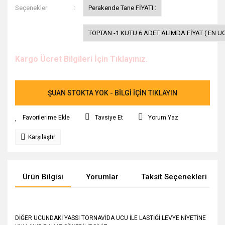
Seçenekler
Perakende Tane FİYATI :
TOPTAN -1 KUTU 6 ADET ALIMDA FİYAT ( EN UC
Kargo Ücret Bilgileri İçin Tıklayınız.
ŞUAN STOKTA YOK - BİLGİ İÇİN TIKLAYIN
Tavsiye Et
Yorum Yaz
Karşılaştır
Ürün Bilgisi
Yorumlar
Taksit Seçenekleri
DİĞER UCUNDAKİ YASSI TORNAVİDA UCU İLE LASTİĞİ LEVYE NİYETİNE