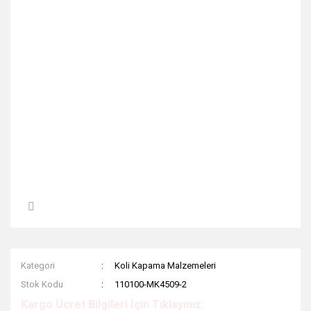
Kategori
Koli Kapama Malzemeleri
Stok Kodu
110100-MK4509-2
Kargo Ücret Bilgileri İçin Tıklayınız.