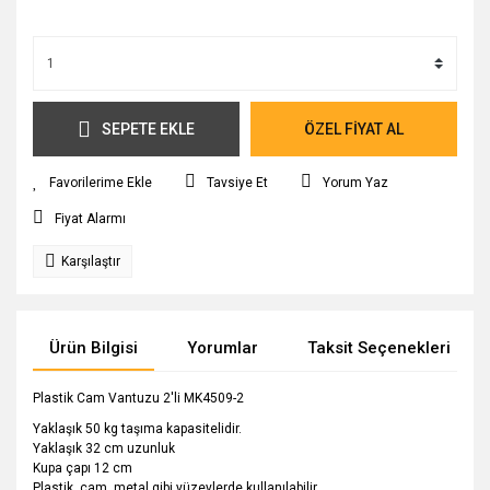
SEPETE EKLE
ÖZEL FİYAT AL
Tavsiye Et
Yorum Yaz
Fiyat Alarmı
Karşılaştır
Ürün Bilgisi
Yorumlar
Taksit Seçenekleri
Plastik Cam Vantuzu 2'li MK4509-2
Yaklaşık 50 kg taşıma kapasitelidir.
Yaklaşık 32 cm uzunluk
Kupa çapı 12 cm
Plastik, cam, metal gibi yüzeylerde kullanılabilir.