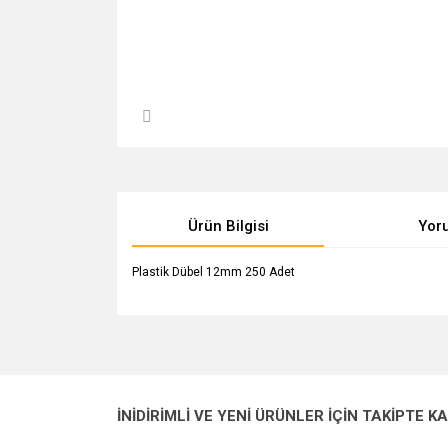
Ürün Bilgisi
Yor
Plastik Dübel 12mm 250 Adet
Bu ürünün fiyat bilgisi, resim, ürün açıklamalarında v
Görüş ve önerileriniz için teşekkür ederiz.
Ürün resmi kalitesiz, bozuk veya görüntülenemiyo
İNİDİRİMLİ VE YENİ ÜRÜNLER İÇİN TAKİPTE K
Ürün açıklamasında eksik bilgiler bulunuyor.