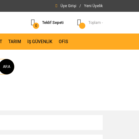
Üye Girişi
/
Yeni Üyelik
Teklif Sepeti
Toplam -
0
T
TARIM
İŞ GÜVENLİK
OFİS
ARA