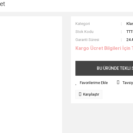
et
Kategori
Kla
Stok Kodu
TTT
Garanti Süresi
24 
Kargo Ücret Bilgileri İçin 
BU ÜRÜNDE TEKLİ S
Tavsiy
Karşılaştır