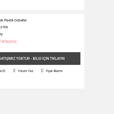
sik Plastik Dübeller
-2704
Ay
Tıklayınız.
ATIŞIMIZ YOKTUR - BİLGİ İÇİN TIKLAYIN
e Et
Yorum Yaz
Fiyat Alarmı