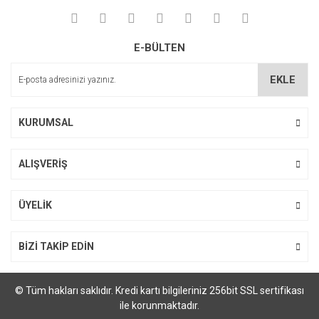
Yorum Yaz
Soru Sor
Ürün resmi kalitesiz, bozuk veya görüntülenemiyor.
E-BÜLTEN
Ürün açıklamasında eksik bilgiler bulunuyor.
Ürün bilgilerinde hatalar bulunuyor.
EKLE
Ürün fiyatı diğer sitelerden daha pahalı.
Bu ürüne benzer farklı alternatifler olmalı.
KURUMSAL
ALIŞVERİŞ
Gönder
ÜYELİK
BİZİ TAKİP EDİN
© Tüm hakları saklıdır. Kredi kartı bilgileriniz 256bit SSL sertifikası
ile korunmaktadır.