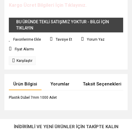
Kargo Ücret Bilgileri İçin Tıklayınız.
BU ÜRÜNDE TEKLİ SATIŞIMIZ YOKTUR - BİLGİ İÇİN
TIKLAYIN
Tavsiye Et
Yorum Yaz
Fiyat Alarmı
Karşılaştır
Ürün Bilgisi
Yorumlar
Taksit Seçenekleri
Plastik Dübel 7mm 1000 Adet
Bu ürünün fiyat bilgisi, resim, ürün açıklamalarında ve diğer
konularda yetersiz gördüğünüz noktaları öneri formunu
Bu ürüne ilk yorumu siz yapın!
Ürün hakkında henüz soru sorulmamış.
kullanarak tarafımıza iletebilirsiniz.
İNİDİRİMLİ VE YENİ ÜRÜNLER İÇİN TAKİPTE KALIN
Görüş ve önerileriniz için teşekkür ederiz.