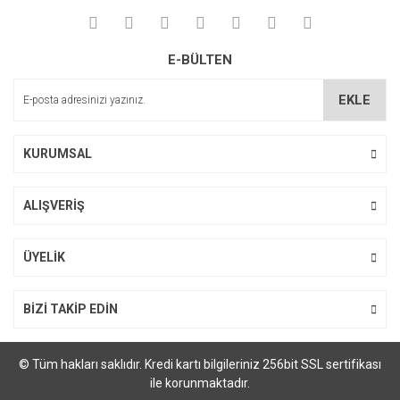
Yorum Yaz
Soru Sor
Ürün resmi kalitesiz, bozuk veya görüntülenemiyor.
E-BÜLTEN
Ürün açıklamasında eksik bilgiler bulunuyor.
Ürün bilgilerinde hatalar bulunuyor.
EKLE
Ürün fiyatı diğer sitelerden daha pahalı.
Bu ürüne benzer farklı alternatifler olmalı.
KURUMSAL
ALIŞVERİŞ
Gönder
ÜYELİK
BİZİ TAKİP EDİN
© Tüm hakları saklıdır. Kredi kartı bilgileriniz 256bit SSL sertifikası
ile korunmaktadır.