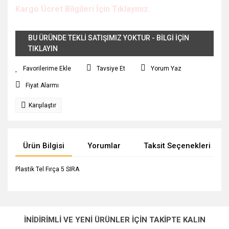
Kargo Ücret Bilgileri İçin Tıklayınız.
BU ÜRÜNDE TEKLİ SATIŞIMIZ YOKTUR - BİLGİ İÇİN
TIKLAYIN
Tavsiye Et
Yorum Yaz
Fiyat Alarmı
Karşılaştır
Ürün Bilgisi
Yorumlar
Taksit Seçenekleri
Plastik Tel Fırça 5 SIRA
Bu ürünün fiyat bilgisi, resim, ürün açıklamalarında ve diğer
konularda yetersiz gördüğünüz noktaları öneri formunu
Bu ürüne ilk yorumu siz yapın!
Ürün hakkında henüz soru sorulmamış.
kullanarak tarafımıza iletebilirsiniz.
İNİDİRİMLİ VE YENİ ÜRÜNLER İÇİN TAKİPTE KALIN
Görüş ve önerileriniz için teşekkür ederiz.