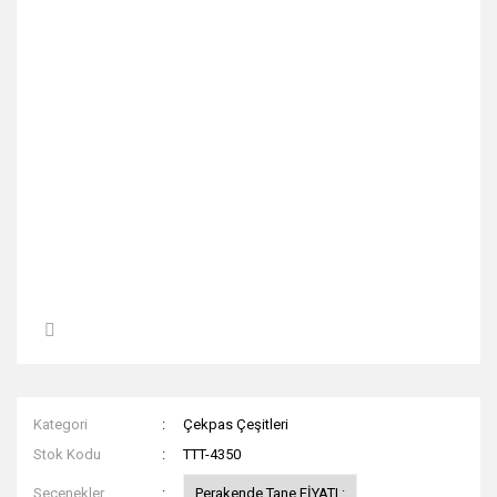
Kategori
Çekpas Çeşitleri
Stok Kodu
TTT-4350
Seçenekler
Perakende Tane FİYATI :