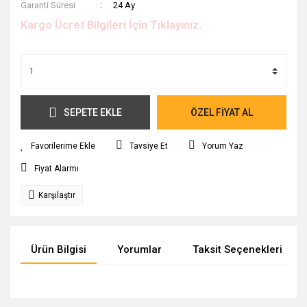
Garanti Süresi
24 Ay
Kargo Ücret Bilgileri İçin Tıklayınız.
SEPETE EKLE
ÖZEL FİYAT AL
Tavsiye Et
Yorum Yaz
Fiyat Alarmı
Karşılaştır
Ürün Bilgisi
Yorumlar
Taksit Seçenekleri
Bu ürünün fiyat bilgisi, resim, ürün açıklamalarında ve diğer