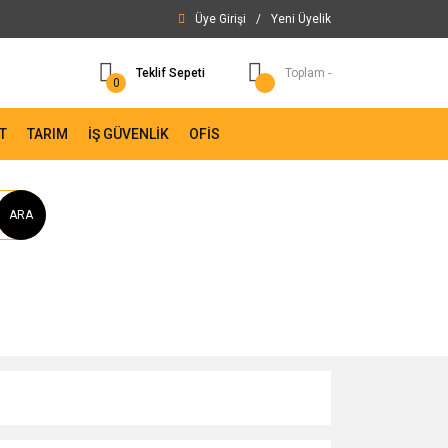
Üye Girişi
/
Yeni Üyelik
Teklif Sepeti
Toplam -
0
T
TARIM
İŞ GÜVENLİK
OFİS
ARA