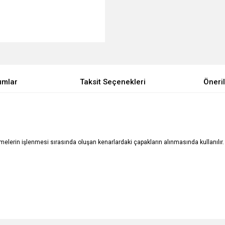
umlar
Taksit Seçenekleri
Öneril
melerin işlenmesi sırasında oluşan kenarlardaki çapakların alınmasında kullanılır.
e diğer konularda yetersiz gördüğünüz noktaları öneri formunu kullanarak tarafımı