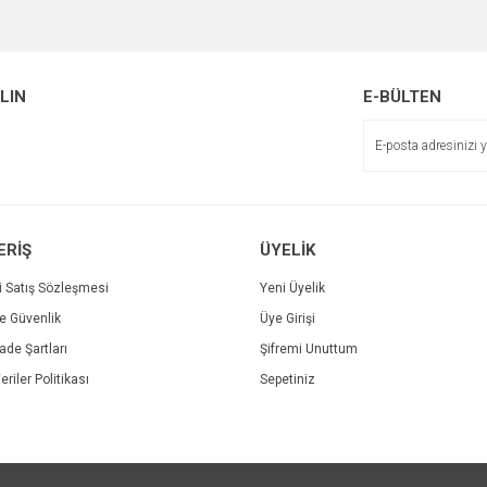
Bu ürüne ilk yorumu siz yapın!
Ürün hakkında henüz soru sorulmamış.
r.
Yorum Yaz
ALIN
E-BÜLTEN
Soru Sor
ERİŞ
ÜYELİK
i Satış Sözleşmesi
Yeni Üyelik
ve Güvenlik
Üye Girişi
Gönder
İade Şartları
Şifremi Unuttum
eriler Politikası
Sepetiniz