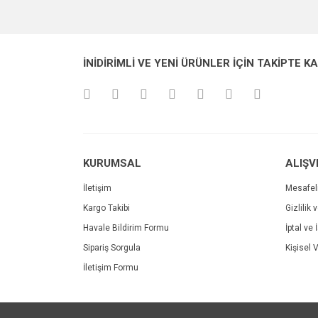
Görüş ve önerileriniz için teşekkür ederiz.
Ürün resmi kalitesiz, bozuk veya görüntülenemiyo
İNİDİRİMLİ VE YENİ ÜRÜNLER İÇİN TAKİPTE K
Ürün açıklamasında eksik bilgiler bulunuyor.
Ürün bilgilerinde hatalar bulunuyor.
Ürün fiyatı diğer sitelerden daha pahalı.
Bu ürüne benzer farklı alternatifler olmalı.
KURUMSAL
ALIŞV
İletişim
Mesafel
Kargo Takibi
Gizlilik 
Havale Bildirim Formu
İptal ve 
Sipariş Sorgula
Kişisel V
İletişim Formu