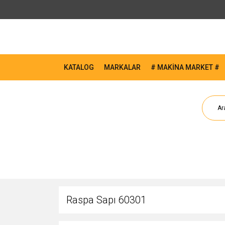
KATALOG
MARKALAR
# MAKİNA MARKET #
Raspa Sapı 60301