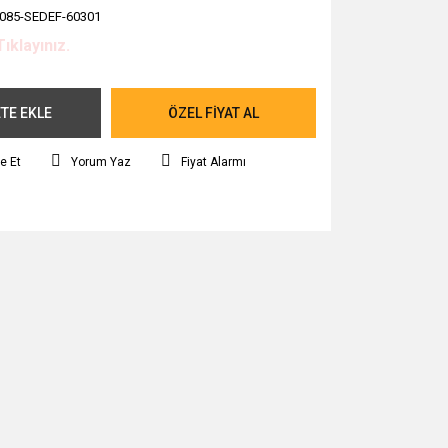
085-SEDEF-60301
Tıklayınız.
TE EKLE
ÖZEL FİYAT AL
e Et
Yorum Yaz
Fiyat Alarmı