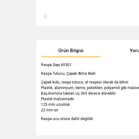
Ürün Bilgisi
Yor
Raspa Sapı 60301
Raspa Tutucu, Çapak Alma Aleti
Çapak kolu, raspa tutucu, el raspası olarak da bilinir.
Plastik, alüminyum, demir, polietilen, polyamid gibi malze
Baş kısmına takılan uç 360 derece dönebilir.
Plastik malzemedir.
125 mm uzunluk
22 mm en
Raspa ucu ürüne dahil değildir.
Bu ürünün fiyat bilgisi, resim, ürün açıklamalarında v