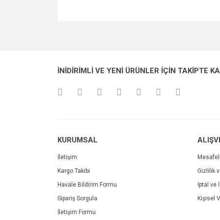
Bu ürünün fiyat bilgisi, resim, ürün açıklamalarında v
Görüş ve önerileriniz için teşekkür ederiz.
Ürün resmi kalitesiz, bozuk veya görüntülenemiyo
İNİDİRİMLİ VE YENİ ÜRÜNLER İÇİN TAKİPTE K
Ürün açıklamasında eksik bilgiler bulunuyor.
Ürün bilgilerinde hatalar bulunuyor.
Ürün fiyatı diğer sitelerden daha pahalı.
Bu ürüne benzer farklı alternatifler olmalı.
KURUMSAL
ALIŞV
İletişim
Mesafel
Kargo Takibi
Gizlilik 
Havale Bildirim Formu
İptal ve 
Sipariş Sorgula
Kişisel V
İletişim Formu