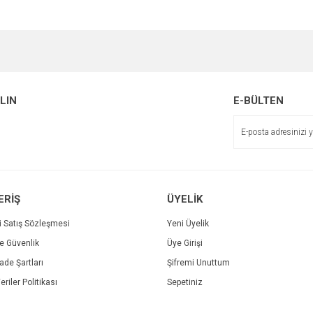
e diğer konularda yetersiz gördüğünüz noktaları öneri formunu kullanarak tarafımı
Bu ürüne ilk yorumu siz yapın!
Ürün hakkında henüz soru sorulmamış.
r.
Yorum Yaz
ALIN
E-BÜLTEN
Soru Sor
ERİŞ
ÜYELİK
i Satış Sözleşmesi
Yeni Üyelik
ve Güvenlik
Üye Girişi
Gönder
İade Şartları
Şifremi Unuttum
eriler Politikası
Sepetiniz