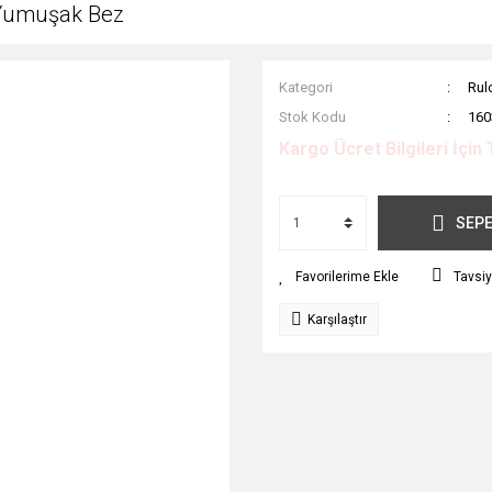
 Yumuşak Bez
Kategori
Rul
Stok Kodu
160
Kargo Ücret Bilgileri İçin 
SEPE
Tavsiy
Karşılaştır