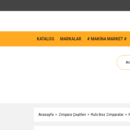
KATALOG
MARKALAR
# MAKİNA MARKET #
Anasayfa
Zımpara Çeşitleri
Rulo Bez Zımparalar