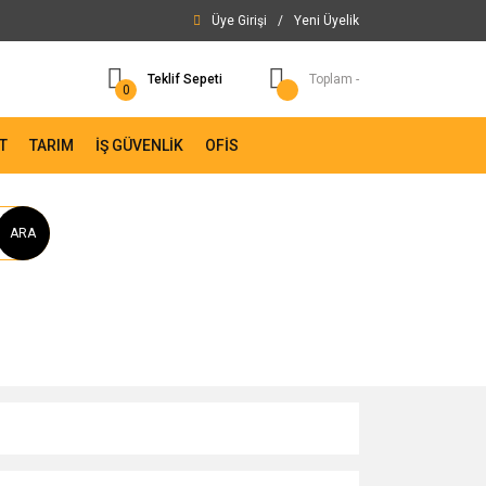
Üye Girişi
/
Yeni Üyelik
Teklif Sepeti
Toplam -
0
T
TARIM
İŞ GÜVENLİK
OFİS
ARA