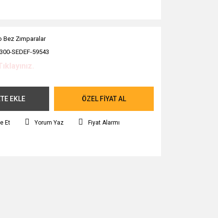
o Bez Zımparalar
300-SEDEF-59543
Tıklayınız.
TE EKLE
ÖZEL FİYAT AL
e Et
Yorum Yaz
Fiyat Alarmı