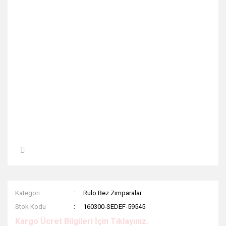
Kategori
Rulo Bez Zımparalar
Stok Kodu
160300-SEDEF-59545
Kargo Ücret Bilgileri İçin Tıklayınız.