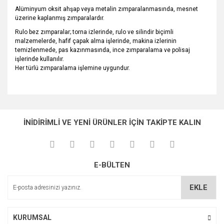
Alüminyum oksit ahşap veya metalin zımparalanmasında, mesnet
üzerine kaplanmış zımparalardır.
Rulo bez zımparalar; torna izlerinde, rulo ve silindir biçimli
malzemelerde, hafif çapak alma işlerinde, makina izlerinin
temizlenmede, pas kazınmasında, ince zımparalama ve polisaj
işlerinde kullanılır.
Her türlü zımparalama işlemine uygundur.
Bu ürünün fiyat bilgisi, resim, ürün açıklamalarında ve diğer
konularda yetersiz gördüğünüz noktaları öneri formunu
Bu ürüne ilk yorumu siz yapın!
Ürün hakkında henüz soru sorulmamış.
kullanarak tarafımıza iletebilirsiniz.
İNİDİRİMLİ VE YENİ ÜRÜNLER İÇİN TAKİPTE KALIN
Görüş ve önerileriniz için teşekkür ederiz.
Yorum Yaz
Soru Sor
Ürün resmi kalitesiz, bozuk veya görüntülenemiyor.
E-BÜLTEN
Ürün açıklamasında eksik bilgiler bulunuyor.
Ürün bilgilerinde hatalar bulunuyor.
EKLE
Ürün fiyatı diğer sitelerden daha pahalı.
Bu ürüne benzer farklı alternatifler olmalı.
KURUMSAL