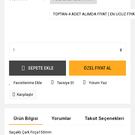
TOPTAN-4 ADET ALIMDA FİYAT ( EN UCUZ FİYAT
Kargo Ücret Bilgileri İçin Tıklayınız.
SEPETE EKLE
ÖZEL FİYAT AL
Tavsiye Et
Yorum Yaz
Karşılaştır
Ürün Bilgisi
Yorumlar
Taksit Seçenekleri
Saçaklı Çark Fırça150mm