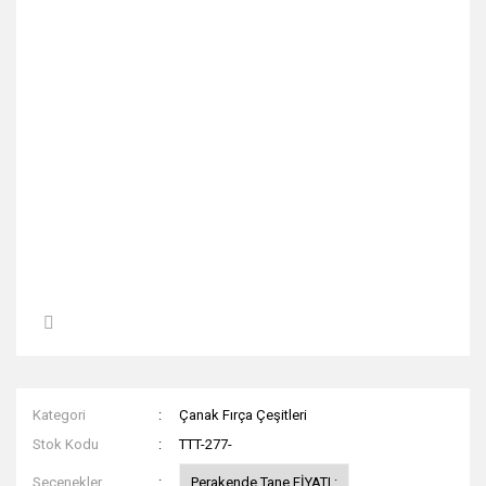
Kategori
Çanak Fırça Çeşitleri
Stok Kodu
TTT-277-
Seçenekler
Perakende Tane FİYATI :