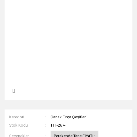
Kategori
Çanak Fırça Çeşitleri
Stok Kodu
TTT-267-
Seçenekler
Perakende Tane FİYATI :