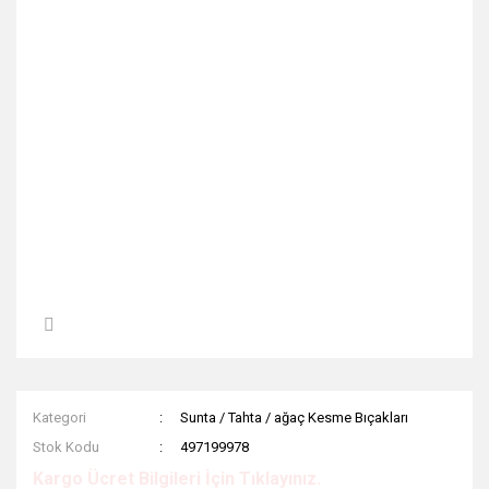
Kategori
Sunta / Tahta / ağaç Kesme Bıçakları
Stok Kodu
497199978
Kargo Ücret Bilgileri İçin Tıklayınız.