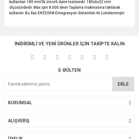
kullanılan 180 mm'lik zincirli daire testeredir. 180x6x22 mm
ölçüsündedir. Max rpm 8.000 devir Taşlama makinasına takılarak
kullanılır. Bu İlan ENTEGRA Entegrasyon Sistemleri ile Listelenmiştir
Bu ürünün fiyat bilgisi, resim, ürün açıklamalarında ve diğer
konularda yetersiz gördüğünüz noktaları öneri formunu
Bu ürüne ilk yorumu siz yapın!
Ürün hakkında henüz soru sorulmamış.
kullanarak tarafımıza iletebilirsiniz.
İNİDİRİMLİ VE YENİ ÜRÜNLER İÇİN TAKİPTE KALIN
Görüş ve önerileriniz için teşekkür ederiz.
Yorum Yaz
Soru Sor
Ürün resmi kalitesiz, bozuk veya görüntülenemiyor.
E-BÜLTEN
Ürün açıklamasında eksik bilgiler bulunuyor.
Ürün bilgilerinde hatalar bulunuyor.
EKLE
Ürün fiyatı diğer sitelerden daha pahalı.
Bu ürüne benzer farklı alternatifler olmalı.
KURUMSAL
ALIŞVERİŞ
Gönder
ÜYELİK