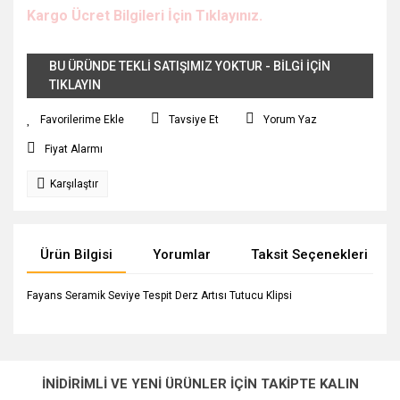
Kargo Ücret Bilgileri İçin Tıklayınız.
BU ÜRÜNDE TEKLİ SATIŞIMIZ YOKTUR - BİLGİ İÇİN
TIKLAYIN
Tavsiye Et
Yorum Yaz
Fiyat Alarmı
Karşılaştır
Ürün Bilgisi
Yorumlar
Taksit Seçenekleri
Fayans Seramik Seviye Tespit Derz Artısı Tutucu Klipsi
Bu ürünün fiyat bilgisi, resim, ürün açıklamalarında ve diğer
konularda yetersiz gördüğünüz noktaları öneri formunu
Bu ürüne ilk yorumu siz yapın!
Ürün hakkında henüz soru sorulmamış.
kullanarak tarafımıza iletebilirsiniz.
İNİDİRİMLİ VE YENİ ÜRÜNLER İÇİN TAKİPTE KALIN
Görüş ve önerileriniz için teşekkür ederiz.