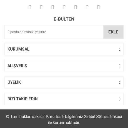
Yorum Yaz
Soru Sor
Ürün resmi kalitesiz, bozuk veya görüntülenemiyor.
E-BÜLTEN
Ürün açıklamasında eksik bilgiler bulunuyor.
Ürün bilgilerinde hatalar bulunuyor.
EKLE
Ürün fiyatı diğer sitelerden daha pahalı.
Bu ürüne benzer farklı alternatifler olmalı.
KURUMSAL
ALIŞVERİŞ
Gönder
ÜYELİK
BİZİ TAKİP EDİN
© Tüm hakları saklıdır. Kredi kartı bilgileriniz 256bit SSL sertifikası
ile korunmaktadır.