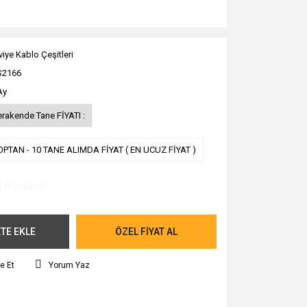
viye Kablo Çeşitleri
S2166
Ay
erakende Tane FİYATI :
OPTAN - 10 TANE ALIMDA FİYAT ( EN UCUZ FİYAT )
Tıklayınız.
TE EKLE
ÖZEL FİYAT AL
e Et
Yorum Yaz