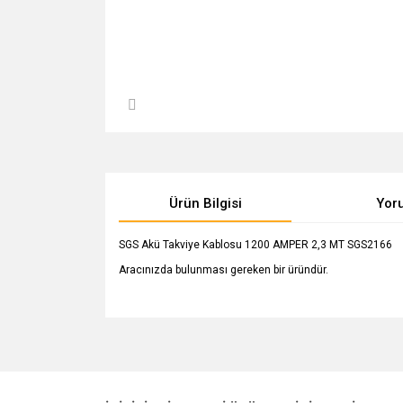
Ürün Bilgisi
Yor
SGS Akü Takviye Kablosu 1200 AMPER 2,3 MT SGS2166
Aracınızda bulunması gereken bir üründür.
Bu ürünün fiyat bilgisi, resim, ürün açıklamalarında v
Görüş ve önerileriniz için teşekkür ederiz.
Ürün resmi kalitesiz, bozuk veya görüntülenemiyo