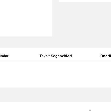
umlar
Taksit Seçenekleri
Öneril
e diğer konularda yetersiz gördüğünüz noktaları öneri formunu kullanarak tarafımı
Bu ürüne ilk yorumu siz yapın!
Ürün hakkında henüz soru sorulmamış.
r.