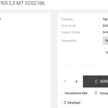
MPER 2,3 MT SGS2166
Kategori
Tak
Stok Kodu
SG
Garanti Süresi
24 
Seçenekler
P
T
Kargo Ücret Bilgileri İçin 
SEPE
Tavsiy
Karşılaştır