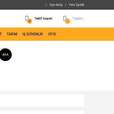
Üye Girişi
/
Yeni Üyelik
Teklif Sepeti
Toplam -
0
T
TARIM
İŞ GÜVENLİK
OFİS
ARA