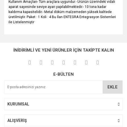
Kullanım Amaçları- Tüm araçlara uygundur.- Ürünün üzerindeki vidalı
aparat sayesinde seviye ayarı yapılabilmektedir.- 10 tona kadar
kaldırma kapasitelidir.- Metal döküm malzemeden yüksek kalitede
üretilmiştir. Paket : 1 Koli : 4 Bu İlan ENTEGRA Entegrasyon Sistemleri
ile Listelenmiştir
Bu ürünün fiyat bilgisi, resim, ürün açıklamalarında ve diğer
konularda yetersiz gördüğünüz noktaları öneri formunu
Bu ürüne ilk yorumu siz yapın!
Ürün hakkında henüz soru sorulmamış.
kullanarak tarafımıza iletebilirsiniz.
İNİDİRİMLİ VE YENİ ÜRÜNLER İÇİN TAKİPTE KALIN
Görüş ve önerileriniz için teşekkür ederiz.
Yorum Yaz
Soru Sor
Ürün resmi kalitesiz, bozuk veya görüntülenemiyor.
E-BÜLTEN
Ürün açıklamasında eksik bilgiler bulunuyor.
Ürün bilgilerinde hatalar bulunuyor.
EKLE
Ürün fiyatı diğer sitelerden daha pahalı.
Bu ürüne benzer farklı alternatifler olmalı.
KURUMSAL
ALIŞVERİŞ