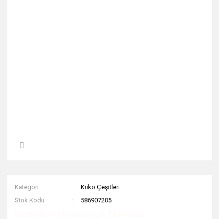
Kategori
Kriko Çeşitleri
Stok Kodu
586907205
Kargo Ücret Bilgileri İçin Tıklayınız.