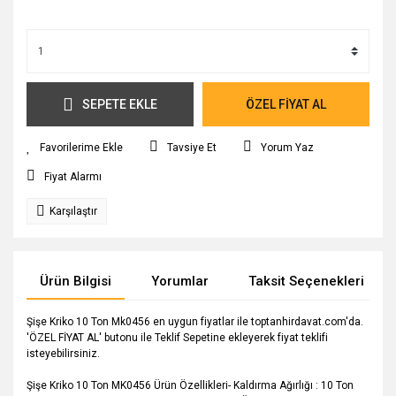
SEPETE EKLE
ÖZEL FİYAT AL
Tavsiye Et
Yorum Yaz
Fiyat Alarmı
Karşılaştır
Ürün Bilgisi
Yorumlar
Taksit Seçenekleri
Şişe Kriko 10 Ton Mk0456 en uygun fiyatlar ile toptanhirdavat.com'da.
'ÖZEL FİYAT AL' butonu ile Teklif Sepetine ekleyerek fiyat teklifi
isteyebilirsiniz.
Şişe Kriko 10 Ton MK0456 Ürün Özellikleri- Kaldırma Ağırlığı : 10 Ton