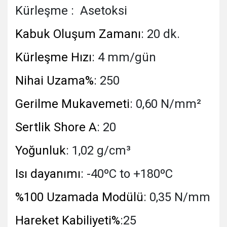
Kürleşme : Asetoksi
Kabuk Oluşum Zamanı
: 20 dk.
Kürleşme Hızı
: 4 mm/gün
Nihai Uzama%
: 250
Gerilme Mukavemeti
: 0,60 N/mm²
Sertlik Shore A
: 20
Yoğunluk
: 1,02 g/cm³
Isı dayanımı
: -40ºC to +180ºC
%100 Uzamada Modülü
: 0,35 N/mm
Hareket Kabiliyeti%
:25