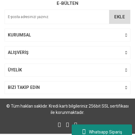
E-BÜLTEN
Ürün açıklamasında eksik bilgiler bulunuyor.
Ürün bilgilerinde hatalar bulunuyor.
EKLE
Ürün fiyatı diğer sitelerden daha pahalı.
Bu ürüne benzer farklı alternatifler olmalı.
KURUMSAL
ALIŞVERİŞ
Gönder
ÜYELİK
BİZİ TAKİP EDİN
© Tüm hakları saklıdır. Kredi kartı bilgileriniz 256bit SSL sertifikası
ile korunmaktadır.
Whatsapp Sipariş