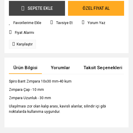
SEPETE EKLE
ÖZEL FİYAT AL
Tavsiye Et
Yorum Yaz
Fiyat Alarmı
Karşılaştır
Ürün Bilgisi
Yorumlar
Taksit Seçenekleri
Spiro Bant Zımpara 10x30 mm-40 kum
Zımpara Çap - 10 mm
Zımpara Uzunluk - 30 mm
Ulaşılması zor olan kalıp arası, kavisli alanlar, silindir içi gibi
noktalarda kullanıma uygundur.
Bu ürünün fiyat bilgisi, resim, ürün açıklamalarında ve diğer