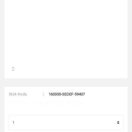
Stok Kodu
160300-SEDEF-59407
Kargo Ücret Bilgileri İçin Tıklayınız.