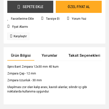
SEPETE EKLE
ÖZEL FİYAT AL
Tavsiye Et
Yorum Yaz
Fiyat Alarmı
Karşılaştır
Ürün Bilgisi
Yorumlar
Taksit Seçenekleri
Spiro Bant Zımpara 12x30 mm 40 kum
Zımpara Çap - 12 mm
Zımpara Uzunluk - 30 mm
Ulaşılması zor olan kalıp arası, kavisli alanlar, silindir içi gibi
noktalarda kullanıma uygundur.
Bu ürünün fiyat bilgisi, resim, ürün açıklamalarında ve diğer