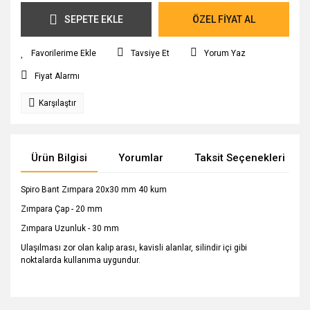
SEPETE EKLE
ÖZEL FİYAT AL
Tavsiye Et
Yorum Yaz
Fiyat Alarmı
Karşılaştır
Ürün Bilgisi
Yorumlar
Taksit Seçenekleri
Spiro Bant Zımpara 20x30 mm 40 kum
Zımpara Çap - 20 mm
Zımpara Uzunluk - 30 mm
Ulaşılması zor olan kalıp arası, kavisli alanlar, silindir içi gibi
noktalarda kullanıma uygundur.
Bu ürünün fiyat bilgisi, resim, ürün açıklamalarında ve diğer