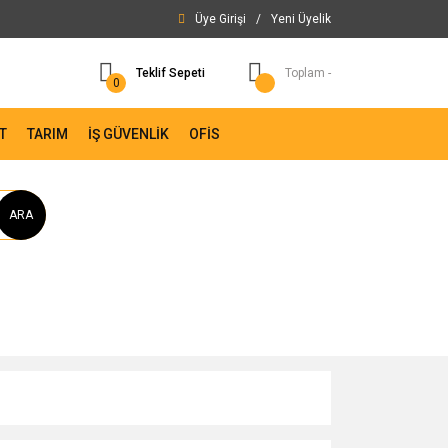
Üye Girişi
/
Yeni Üyelik
Teklif Sepeti
Toplam -
0
T
TARIM
İŞ GÜVENLİK
OFİS
ARA