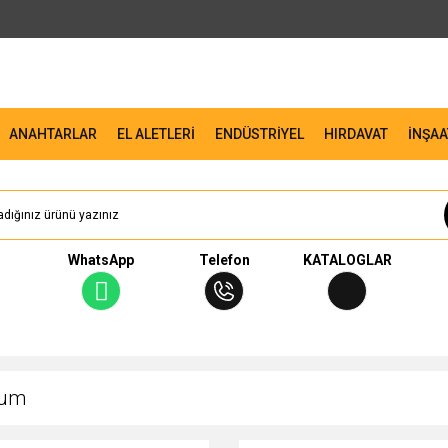
ANAHTARLAR
EL ALETLERİ
ENDÜSTRİYEL
HIRDAVAT
İNŞAA
WhatsApp
Telefon
KATALOGLAR
kum