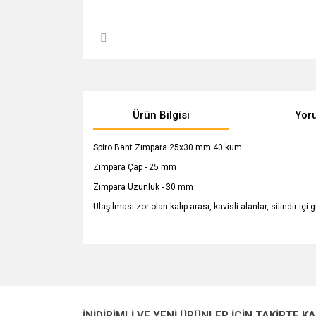
Ürün Bilgisi
Yor
Spiro Bant Zımpara 25x30 mm 40 kum
Zımpara Çap - 25 mm
Zımpara Uzunluk - 30 mm
Ulaşılması zor olan kalıp arası, kavisli alanlar, silindir ic
Bu ürünün fiyat bilgisi, resim, ürün açıklamalarında v
Görüş ve önerileriniz için teşekkür ederiz.
Ürün resmi kalitesiz, bozuk veya görüntülenemiyo
İNİDİRİMLİ VE YENİ ÜRÜNLER İÇİN TAKİPTE K