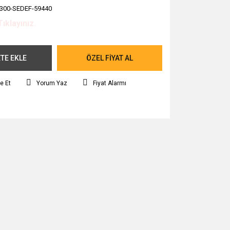
300-SEDEF-59440
Tıklayınız.
TE EKLE
ÖZEL FİYAT AL
e Et
Yorum Yaz
Fiyat Alarmı