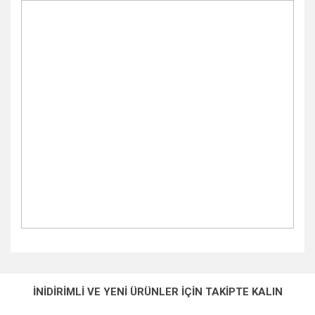
Bu ürünün fiyat bilgisi, resim, ürün açıklamalarında ve diğer
konularda yetersiz gördüğünüz noktaları öneri formunu
Bu ürüne ilk yorumu siz yapın!
Ürün hakkında henüz soru sorulmamış.
kullanarak tarafımıza iletebilirsiniz.
İNİDİRİMLİ VE YENİ ÜRÜNLER İÇİN TAKİPTE KALIN
Görüş ve önerileriniz için teşekkür ederiz.