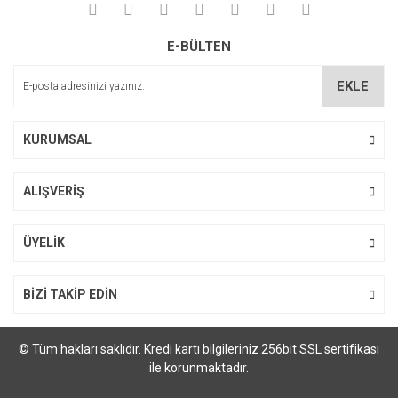
Yorum Yaz
Soru Sor
Ürün resmi kalitesiz, bozuk veya görüntülenemiyor.
E-BÜLTEN
Ürün açıklamasında eksik bilgiler bulunuyor.
Ürün bilgilerinde hatalar bulunuyor.
EKLE
Ürün fiyatı diğer sitelerden daha pahalı.
Bu ürüne benzer farklı alternatifler olmalı.
KURUMSAL
ALIŞVERİŞ
Gönder
ÜYELİK
BİZİ TAKİP EDİN
© Tüm hakları saklıdır. Kredi kartı bilgileriniz 256bit SSL sertifikası
ile korunmaktadır.