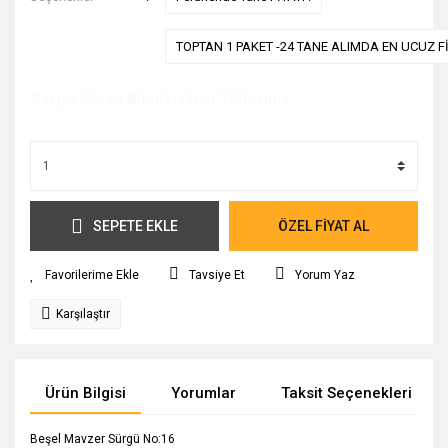
TOPTAN 1 PAKET -24 TANE ALIMDA EN UCUZ Fİ
Kargo Ücret Bilgileri İçin Tıklayınız.
SEPETE EKLE
ÖZEL FİYAT AL
Tavsiye Et
Yorum Yaz
Karşılaştır
Ürün Bilgisi
Yorumlar
Taksit Seçenekleri
Beşel Mavzer Sürgü No:16