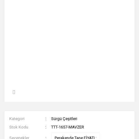
Kategori
Sürgü Çeşitleri
Stok Kodu
TTT-1657-MAVZER
Seçenekler
Perakende Tane FİYATI :