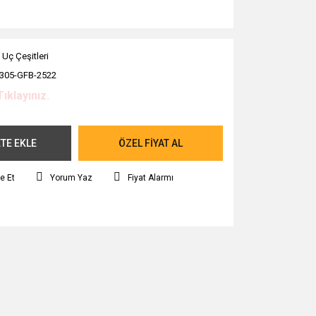
 Uç Çeşitleri
305-GFB-2522
Tıklayınız.
TE EKLE
ÖZEL FİYAT AL
e Et
Yorum Yaz
Fiyat Alarmı