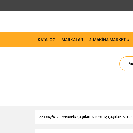
KATALOG
MARKALAR
# MAKİNA MARKET #
Anasayfa
Tornavida Çeşitleri
Bits Uç Çeşitleri
T30