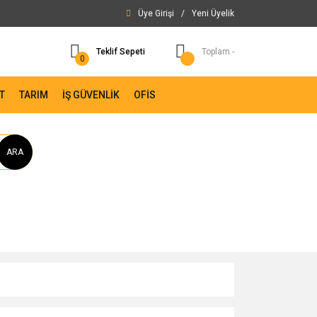
Üye Girişi
/
Yeni Üyelik
Teklif Sepeti
Toplam -
0
T
TARIM
İŞ GÜVENLİK
OFİS
ARA