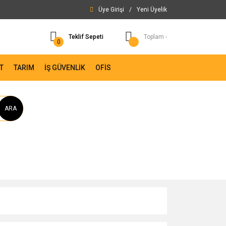
Üye Girişi
/
Yeni Üyelik
Teklif Sepeti
Toplam -
0
T
TARIM
İŞ GÜVENLİK
OFİS
ARA