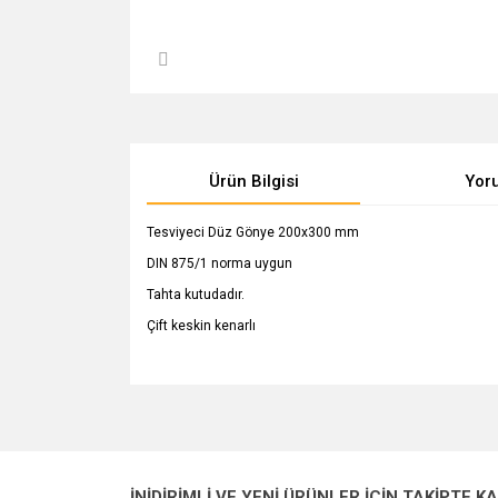
Ürün Bilgisi
Yor
Tesviyeci Düz Gönye 200x300 mm
DIN 875/1 norma uygun
Tahta kutudadır.
Çift keskin kenarlı
Bu ürünün fiyat bilgisi, resim, ürün açıklamalarında v
Görüş ve önerileriniz için teşekkür ederiz.
Ürün resmi kalitesiz, bozuk veya görüntülenemiyo
İNİDİRİMLİ VE YENİ ÜRÜNLER İÇİN TAKİPTE K