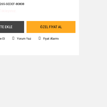
265-SEDEF-80808
Tıklayınız.
TE EKLE
ÖZEL FİYAT AL
e Et
Yorum Yaz
Fiyat Alarmı