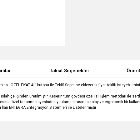
umlar
Taksit Seçenekleri
Öneril
a. 'ÖZEL FİYAT AL' butonu ile Teklif Sepetine ekleyerek fiyat teklifi isteyebilirsini
lah çeliğinden üretilmiştir. Keserin tüm gövdesi özel ısıl işlem metotları ile sert
sinin özel tasarımı sayesinde uygulama sırasında kolay ve ergonomik bir kullanı
u İlan ENTEGRA Entegrasyon Sistemleri ile Listelenmiştir
e diğer konularda yetersiz gördüğünüz noktaları öneri formunu kullanarak tarafımı
Bu ürüne ilk yorumu siz yapın!
Ürün hakkında henüz soru sorulmamış.