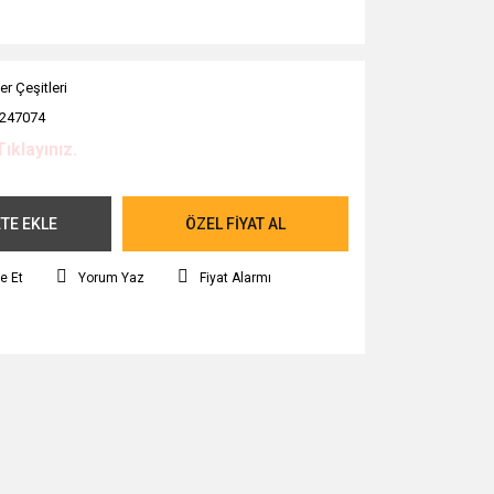
er Çeşitleri
247074
Tıklayınız.
TE EKLE
ÖZEL FİYAT AL
e Et
Yorum Yaz
Fiyat Alarmı