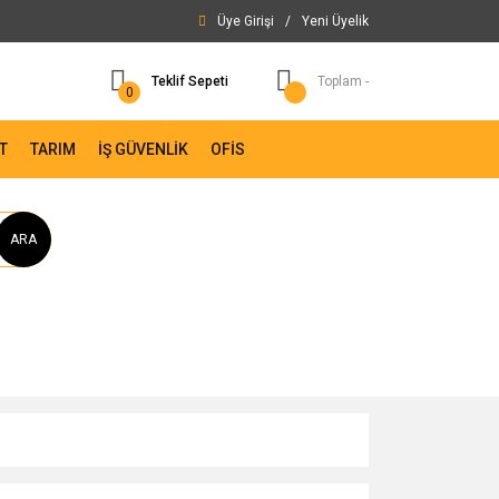
Üye Girişi
/
Yeni Üyelik
Teklif Sepeti
Toplam -
0
T
TARIM
İŞ GÜVENLİK
OFİS
ARA