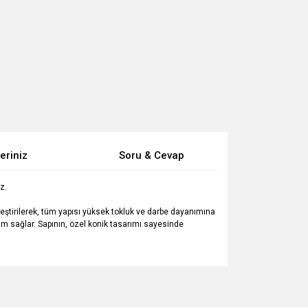
eriniz
Soru & Cevap
z.
leştirilerek, tüm yapısı yüksek tokluk ve darbe dayanımına
m sağlar. Sapının, özel konik tasarımı sayesinde
za iletebilirsiniz.