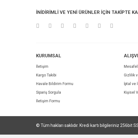
Ürün resmi kalitesiz, bozuk veya görüntülenemiyo
İNİDİRİMLİ VE YENİ ÜRÜNLER İÇİN TAKİPTE K
Ürün açıklamasında eksik bilgiler bulunuyor.
Ürün bilgilerinde hatalar bulunuyor.
Ürün fiyatı diğer sitelerden daha pahalı.
Bu ürüne benzer farklı alternatifler olmalı.
KURUMSAL
ALIŞV
İletişim
Mesafel
Kargo Takibi
Gizlilik 
Havale Bildirim Formu
İptal ve 
Sipariş Sorgula
Kişisel V
İletişim Formu
© Tüm hakları saklıdır. Kredi kartı bilgileriniz 256bit S