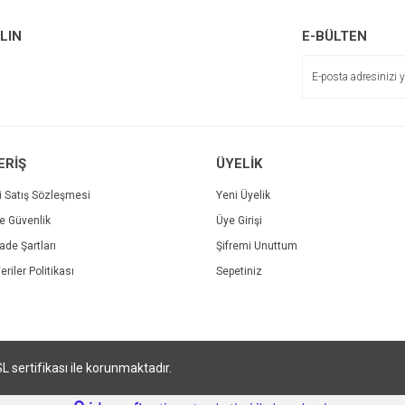
r.
Yorum Yaz
ALIN
E-BÜLTEN
Soru Sor
ERİŞ
ÜYELİK
i Satış Sözleşmesi
Yeni Üyelik
ve Güvenlik
Üye Girişi
Gönder
İade Şartları
Şifremi Unuttum
eriler Politikası
Sepetiniz
SL sertifikası ile korunmaktadır.