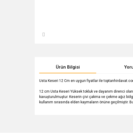
Ürün Bilgisi
Yor
Usta Keseri 12 Cm en uygun fiyatlar ile toptanhirdavat.com'd
12 cm Usta Keseri Yüksek tokluk ve dayanım direnci olan ıs
kavuşturulmuştur. Keserin çivi çakma ve çekme ağız bölge
kullanım sırasında elden kaymaların önüne geçilmiştir. B
Bu ürünün fiyat bilgisi, resim, ürün açıklamalarında v
Görüş ve önerileriniz için teşekkür ederiz.