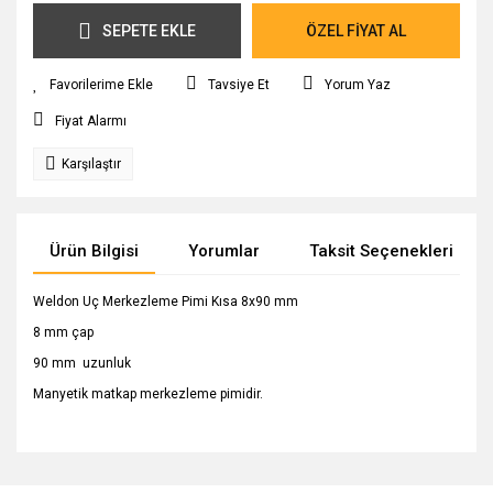
SEPETE EKLE
ÖZEL FİYAT AL
Tavsiye Et
Yorum Yaz
Fiyat Alarmı
Karşılaştır
Ürün Bilgisi
Yorumlar
Taksit Seçenekleri
Weldon Uç Merkezleme Pimi Kısa 8x90 mm
8 mm çap
90 mm uzunluk
Manyetik matkap merkezleme pimidir.
Bu ürünün fiyat bilgisi, resim, ürün açıklamalarında ve diğer
konularda yetersiz gördüğünüz noktaları öneri formunu