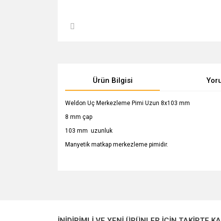
Ürün Bilgisi
Yor
Weldon Uç Merkezleme Pimi Uzun 8x103 mm
8 mm çap
103 mm uzunluk
Manyetik matkap merkezleme pimidir.
Bu ürünün fiyat bilgisi, resim, ürün açıklamalarında v
Görüş ve önerileriniz için teşekkür ederiz.
Ürün resmi kalitesiz, bozuk veya görüntülenemiyo
İNİDİRİMLİ VE YENİ ÜRÜNLER İÇİN TAKİPTE K