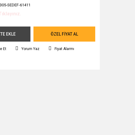
305-SEDEF-61411
Tıklayınız.
TE EKLE
ÖZEL FİYAT AL
e Et
Yorum Yaz
Fiyat Alarmı