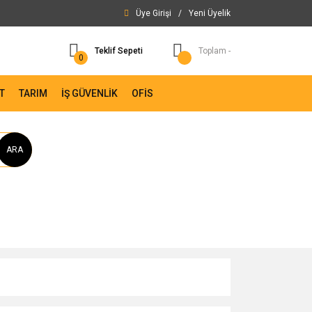
Üye Girişi
/
Yeni Üyelik
Teklif Sepeti
Toplam -
0
T
TARIM
İŞ GÜVENLİK
OFİS
ARA