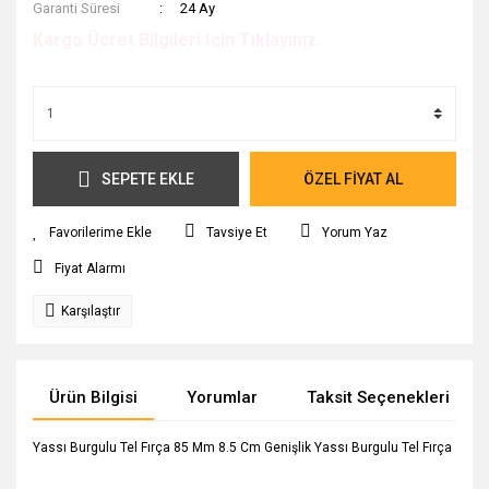
Garanti Süresi
24 Ay
Kargo Ücret Bilgileri İçin Tıklayınız.
SEPETE EKLE
ÖZEL FİYAT AL
Tavsiye Et
Yorum Yaz
Fiyat Alarmı
Karşılaştır
Ürün Bilgisi
Yorumlar
Taksit Seçenekleri
Yassı Burgulu Tel Fırça 85 Mm 8.5 Cm Genişlik Yassı Burgulu Tel Fırça