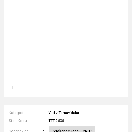
Kategori
Yıldız Tornavidalar
Stok Kodu
TTT-2606
Seçenekler
Perakende Tane FİYATI :