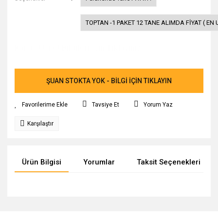
TOPTAN -1 PAKET 12 TANE ALIMDA FİYAT ( EN 
Kargo Ücret Bilgileri İçin Tıklayınız.
ŞUAN STOKTA YOK - BİLGİ İÇİN TIKLAYIN
Tavsiye Et
Yorum Yaz
Karşılaştır
Ürün Bilgisi
Yorumlar
Taksit Seçenekleri
Bu ürünün fiyat bilgisi, resim, ürün açıklamalarında ve diğer
konularda yetersiz gördüğünüz noktaları öneri formunu
Bu ürüne ilk yorumu siz yapın!
Ürün hakkında henüz soru sorulmamış.