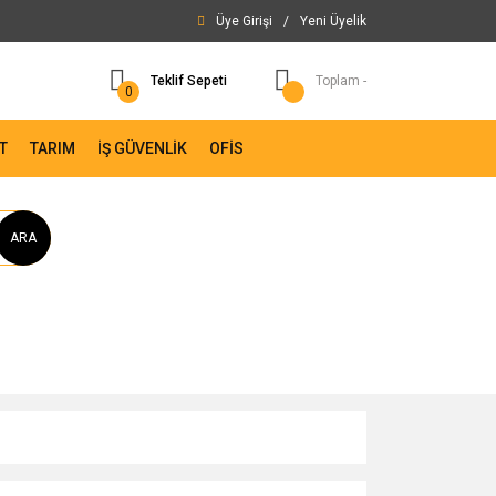
Üye Girişi
/
Yeni Üyelik
Teklif Sepeti
Toplam -
0
T
TARIM
İŞ GÜVENLİK
OFİS
ARA