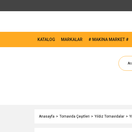
KATALOG
MARKALAR
# MAKİNA MARKET #
Anasayfa
Tornavida Çeşitleri
Yıldız Tornavidalar
Y