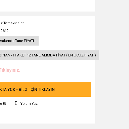
ız Tornavidalar
-2612
erakende Tane FİYATI :
OPTAN -1 PAKET 12 TANE ALIMDA FİYAT ( EN UCUZ FİYAT )
Tıklayınız.
TA YOK - BİLGİ İÇİN TIKLAYIN
e Et
Yorum Yaz