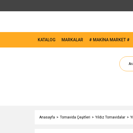
KATALOG
MARKALAR
# MAKİNA MARKET #
Anasayfa
Tornavida Çeşitleri
Yıldız Tornavidalar
Y