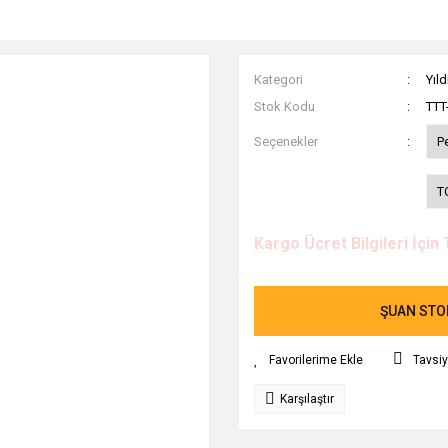
Kategori
Yıld
Stok Kodu
TTT
Seçenekler
P
T
Kargo Ücret Bilgileri İçin 
ŞUAN STOK
Tavsiy
Karşılaştır