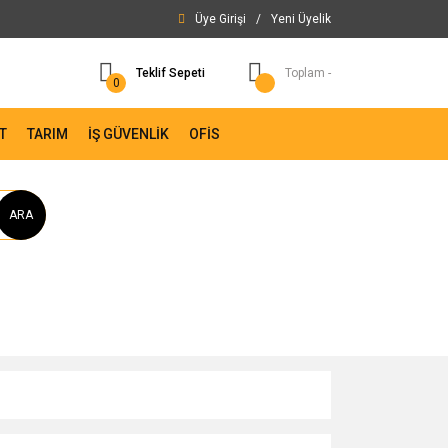
Üye Girişi
/
Yeni Üyelik
Teklif Sepeti
Toplam -
0
T
TARIM
İŞ GÜVENLİK
OFİS
ARA