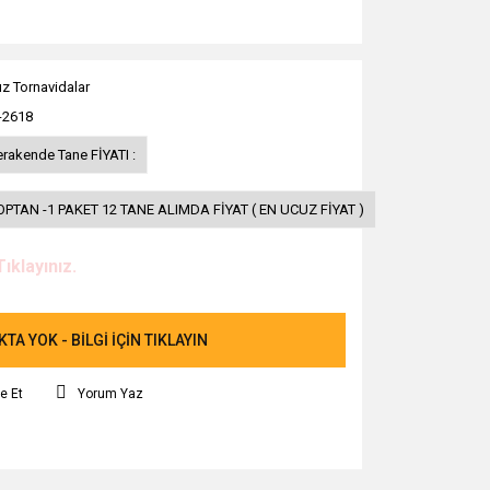
ız Tornavidalar
-2618
erakende Tane FİYATI :
OPTAN -1 PAKET 12 TANE ALIMDA FİYAT ( EN UCUZ FİYAT )
Tıklayınız.
TA YOK - BİLGİ İÇİN TIKLAYIN
e Et
Yorum Yaz