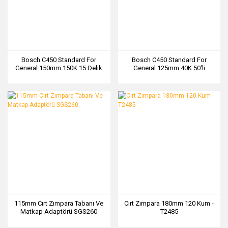
Bosch C450 Standard For
Bosch C450 Standard For
General 150mm 150K 15 Delik
General 125mm 40K 50'li
50'li Zımpara - 2608621735
Deliksiz Zımpara - 2608621748
115mm Cırt Zımpara Tabanı Ve
Cırt Zımpara 180mm 120 Kum -
Matkap Adaptörü SGS260
T2485