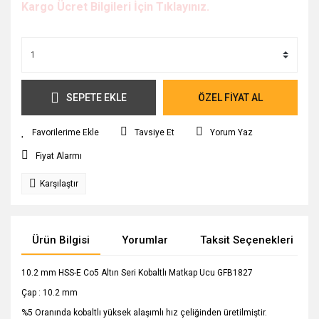
Kargo Ücret Bilgileri İçin Tıklayınız.
SEPETE EKLE
ÖZEL FİYAT AL
Tavsiye Et
Yorum Yaz
Fiyat Alarmı
Karşılaştır
Ürün Bilgisi
Yorumlar
Taksit Seçenekleri
10.2 mm HSS-E Co5 Altın Seri Kobaltlı Matkap Ucu GFB1827
Çap : 10.2 mm
%5 Oranında kobaltlı yüksek alaşımlı hız çeliğinden üretilmiştir.