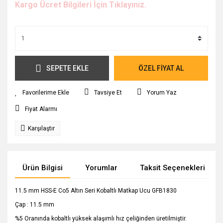
Kargo Ücret Bilgileri İçin Tıklayınız.
SEPETE EKLE
ÖZEL FİYAT AL
Tavsiye Et
Yorum Yaz
Fiyat Alarmı
Karşılaştır
Ürün Bilgisi
Yorumlar
Taksit Seçenekleri
11.5 mm HSS-E Co5 Altın Seri Kobaltlı Matkap Ucu GFB1830
Çap : 11.5 mm
%5 Oranında kobaltlı yüksek alaşımlı hız çeliğinden üretilmiştir.