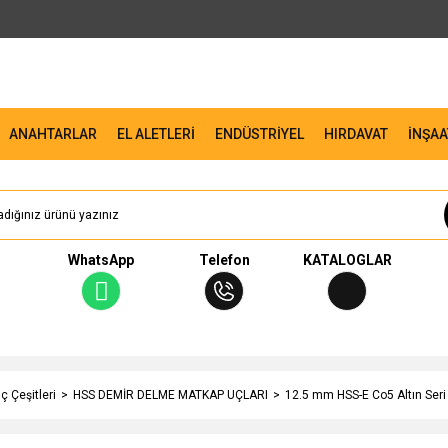
ANAHTARLAR
EL ALETLERİ
ENDÜSTRİYEL
HIRDAVAT
İNŞAA
WhatsApp
Telefon
KATALOGLAR
 Çeşitleri
HSS DEMİR DELME MATKAP UÇLARI
12.5 mm HSS-E Co5 Altın Seri