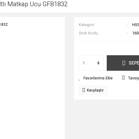
ltlı Matkap Ucu GFB1832
Kategori
HSS
Stok Kodu
160
Kargo Ücret Bilgileri İçin 
SEPE
Tavsiy
Karşılaştır