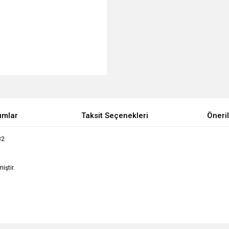
umlar
Taksit Seçenekleri
Öneril
32
iştir.
e diğer konularda yetersiz gördüğünüz noktaları öneri formunu kullanarak tarafımı