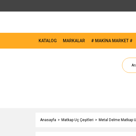
KATALOG
MARKALAR
# MAKİNA MARKET #
Anasayfa
Matkap Uç Çeşitleri
Metal Delme Matkap Uç