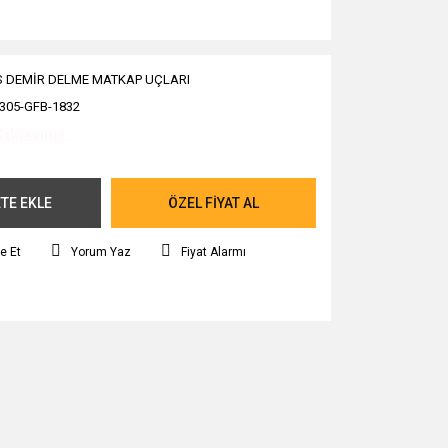
 DEMİR DELME MATKAP UÇLARI
305-GFB-1832
Tıklayınız.
TE EKLE
ÖZEL FİYAT AL
e Et
Yorum Yaz
Fiyat Alarmı