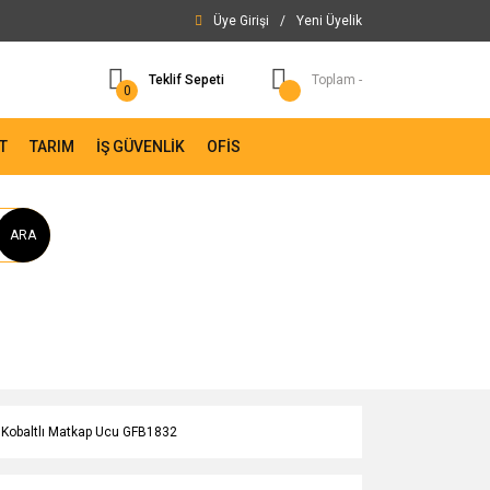
Üye Girişi
/
Yeni Üyelik
Teklif Sepeti
Toplam -
0
T
TARIM
İŞ GÜVENLİK
OFİS
ARA
 Kobaltlı Matkap Ucu GFB1832