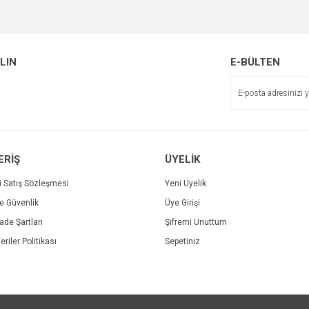
Bu ürüne ilk yorumu siz yapın!
Ürün hakkında henüz soru sorulmamış.
r.
Yorum Yaz
ALIN
E-BÜLTEN
Soru Sor
ERİŞ
ÜYELİK
i Satış Sözleşmesi
Yeni Üyelik
ve Güvenlik
Üye Girişi
Gönder
İade Şartları
Şifremi Unuttum
eriler Politikası
Sepetiniz