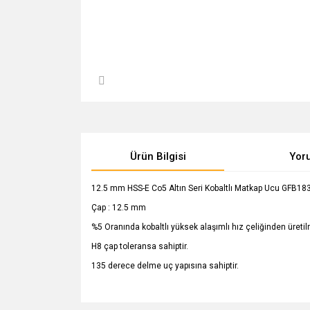
Ürün Bilgisi
Yor
12.5 mm HSS-E Co5 Altın Seri Kobaltlı Matkap Ucu GFB18
Çap : 12.5 mm
%5 Oranında kobaltlı yüksek alaşımlı hız çeliğinden üretilm
H8 çap toleransa sahiptir.
135 derece delme uç yapısına sahiptir.
Bu ürünün fiyat bilgisi, resim, ürün açıklamalarında v