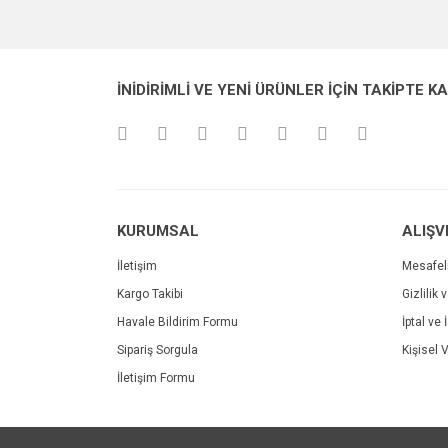
Görüş ve önerileriniz için teşekkür ederiz.
Ürün resmi kalitesiz, bozuk veya görüntülenemiyo
İNİDİRİMLİ VE YENİ ÜRÜNLER İÇİN TAKİPTE K
Ürün açıklamasında eksik bilgiler bulunuyor.
Ürün bilgilerinde hatalar bulunuyor.
Ürün fiyatı diğer sitelerden daha pahalı.
Bu ürüne benzer farklı alternatifler olmalı.
KURUMSAL
ALIŞV
İletişim
Mesafel
Kargo Takibi
Gizlilik 
Havale Bildirim Formu
İptal ve 
Sipariş Sorgula
Kişisel V
İletişim Formu