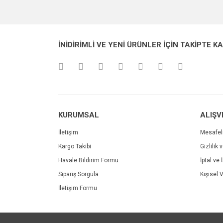
Görüş ve önerileriniz için teşekkür ederiz.
Ürün resmi kalitesiz, bozuk veya görüntülenemiyo
İNİDİRİMLİ VE YENİ ÜRÜNLER İÇİN TAKİPTE K
Ürün açıklamasında eksik bilgiler bulunuyor.
Ürün bilgilerinde hatalar bulunuyor.
Ürün fiyatı diğer sitelerden daha pahalı.
Bu ürüne benzer farklı alternatifler olmalı.
KURUMSAL
ALIŞV
İletişim
Mesafel
Kargo Takibi
Gizlilik 
Havale Bildirim Formu
İptal ve 
Sipariş Sorgula
Kişisel V
İletişim Formu