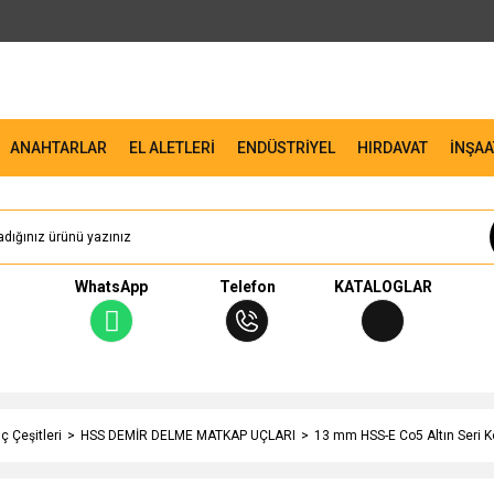
ANAHTARLAR
EL ALETLERİ
ENDÜSTRİYEL
HIRDAVAT
İNŞAA
WhatsApp
Telefon
KATALOGLAR
 Çeşitleri
HSS DEMİR DELME MATKAP UÇLARI
13 mm HSS-E Co5 Altın Seri 