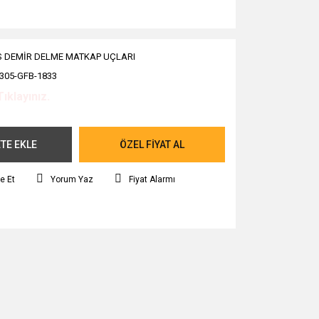
 DEMİR DELME MATKAP UÇLARI
305-GFB-1833
Tıklayınız.
TE EKLE
ÖZEL FİYAT AL
e Et
Yorum Yaz
Fiyat Alarmı