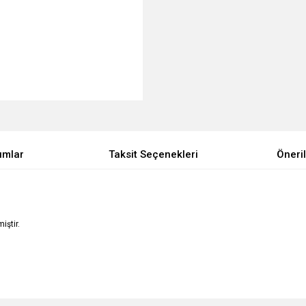
umlar
Taksit Seçenekleri
Öneril
iştir.
e diğer konularda yetersiz gördüğünüz noktaları öneri formunu kullanarak tarafımı