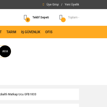
Üye Girişi
/
Yeni Üyelik
Teklif Sepeti
Toplam -
0
T
TARIM
İŞ GÜVENLİK
OFİS
ARA
Kobaltlı Matkap Ucu GFB1833