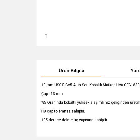
Ürün Bilgisi
Yor
13 mm HSS-E Co5 Altın Seri Kobaltlı Matkap Ucu GFB1833
Çap : 13 mm
%5 Oranında kobaltlı yüksek alaşımlı hız çeliğinden üretilm
H8 çap toleransa sahiptir.
135 derece delme uç yapısına sahiptir.
Bu ürünün fiyat bilgisi, resim, ürün açıklamalarında v