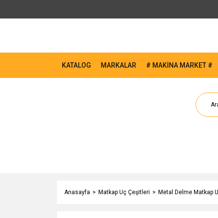
KATALOG
MARKALAR
# MAKİNA MARKET #
Anasayfa
Matkap Uç Çeşitleri
Metal Delme Matkap Uç