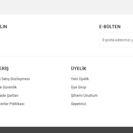
Bu ürüne ilk yorumu siz yapın!
Ürün hakkında henüz soru sorulmamış.
r.
Yorum Yaz
ALIN
E-BÜLTEN
Soru Sor
ERİŞ
ÜYELİK
i Satış Sözleşmesi
Yeni Üyelik
ve Güvenlik
Üye Girişi
Gönder
İade Şartları
Şifremi Unuttum
eriler Politikası
Sepetiniz