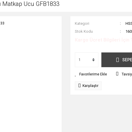
tlı Matkap Ucu GFB1833
Kategori
HSS
Stok Kodu
160
Kargo Ücret Bilgileri İçin 
SEPE
Tavsiy
Karşılaştır