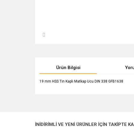
Ürün Bilgisi
Yor
19 mm HSS Tin Kaplı Matkap Ucu DIN 338 GFB1638
Bu ürünün fiyat bilgisi, resim, ürün açıklamalarında v
Görüş ve önerileriniz için teşekkür ederiz.
Ürün resmi kalitesiz, bozuk veya görüntülenemiyo
İNİDİRİMLİ VE YENİ ÜRÜNLER İÇİN TAKİPTE K
Ürün açıklamasında eksik bilgiler bulunuyor.