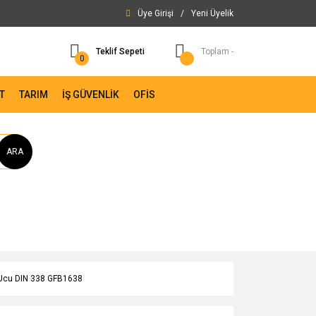
Üye Girişi
/
Yeni Üyelik
Teklif Sepeti
Toplam -
0
T
TARIM
İŞ GÜVENLİK
OFİS
ARA
 Ucu DIN 338 GFB1638