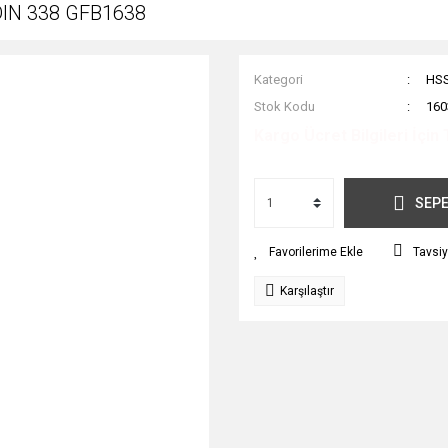
DIN 338 GFB1638
Kategori
HSS
Stok Kodu
160
Kargo Ücret Bilgileri İçin 
SEPE
Tavsiy
Karşılaştır