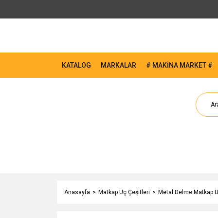
KATALOG
MARKALAR
# MAKİNA MARKET #
Anasayfa
Matkap Uç Çeşitleri
Metal Delme Matkap Uç