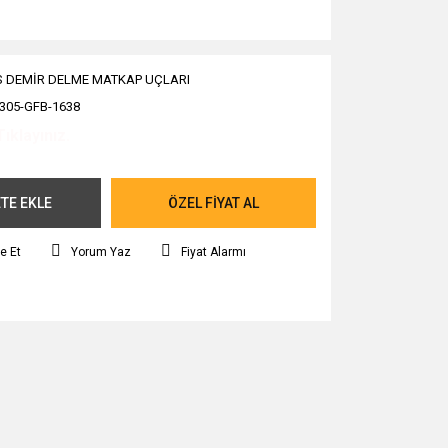
 DEMİR DELME MATKAP UÇLARI
305-GFB-1638
Tıklayınız.
TE EKLE
ÖZEL FİYAT AL
e Et
Yorum Yaz
Fiyat Alarmı