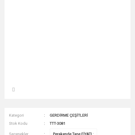
Kategori
GERDİRME ÇEŞİTLERİ
Stok Kodu
TTT-3081
Seçenekler
Perakende Tane FİYATI :