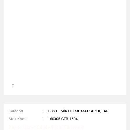
Kategori
HSS DEMİR DELME MATKAP UÇLARI
Stok Kodu
160305-GFB-1604
Kargo Ücret Bilgileri İçin Tıklayınız.