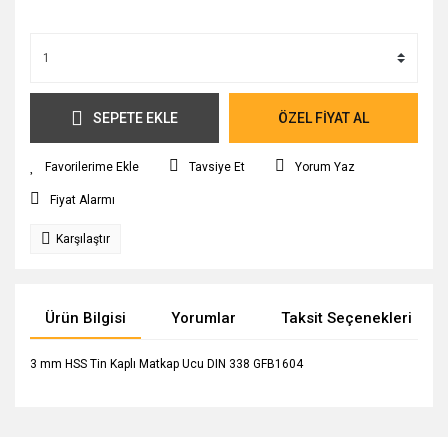
SEPETE EKLE
ÖZEL FİYAT AL
Tavsiye Et
Yorum Yaz
Fiyat Alarmı
Karşılaştır
Ürün Bilgisi
Yorumlar
Taksit Seçenekleri
3 mm HSS Tin Kaplı Matkap Ucu DIN 338 GFB1604
Bu ürünün fiyat bilgisi, resim, ürün açıklamalarında ve diğer
konularda yetersiz gördüğünüz noktaları öneri formunu
Bu ürüne ilk yorumu siz yapın!
Ürün hakkında henüz soru sorulmamış.