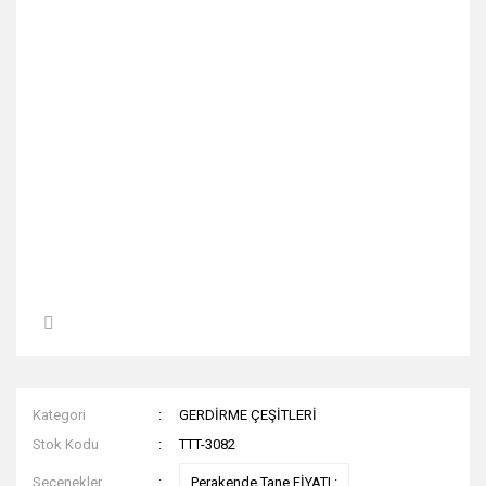
Kategori
GERDİRME ÇEŞİTLERİ
Stok Kodu
TTT-3082
Seçenekler
Perakende Tane FİYATI :