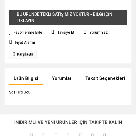
BU ÜRÜNDE TEKLİ SATIŞIMIZ YOKTUR - BİLGİ İÇİN
TIKLAYIN
Tavsiye Et
Yorum Yaz
Fiyat Alarmı
Karşılaştır
Ürün Bilgisi
Yorumlar
Taksit Seçenekleri
Sds Hilti Ucu
Bu ürünün fiyat bilgisi, resim, ürün açıklamalarında ve diğer
konularda yetersiz gördüğünüz noktaları öneri formunu
Bu ürüne ilk yorumu siz yapın!
Ürün hakkında henüz soru sorulmamış.
kullanarak tarafımıza iletebilirsiniz.
İNİDİRİMLİ VE YENİ ÜRÜNLER İÇİN TAKİPTE KALIN
Görüş ve önerileriniz için teşekkür ederiz.
Yorum Yaz