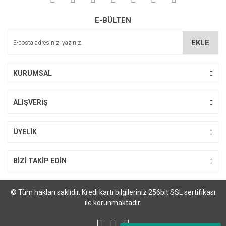
Soru Sor
Ürün resmi kalitesiz, bozuk veya görüntülenemiyor.
E-BÜLTEN
Ürün açıklamasında eksik bilgiler bulunuyor.
Ürün bilgilerinde hatalar bulunuyor.
EKLE
Ürün fiyatı diğer sitelerden daha pahalı.
Bu ürüne benzer farklı alternatifler olmalı.
KURUMSAL
ALIŞVERİŞ
Gönder
ÜYELİK
BİZİ TAKİP EDİN
© Tüm hakları saklıdır. Kredi kartı bilgileriniz 256bit SSL sertifikası
ile korunmaktadır.