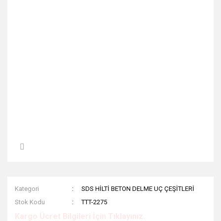
Kategori
SDS HİLTİ BETON DELME UÇ ÇEŞİTLERİ
Stok Kodu
TTT-2275
Kargo Ücret Bilgileri İçin Tıklayınız.