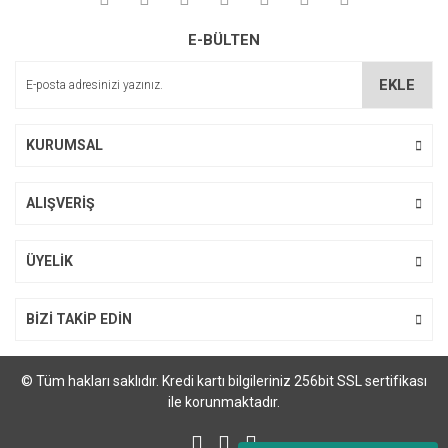
Soru Sor
Ürün resmi kalitesiz, bozuk veya görüntülenemiyor.
E-BÜLTEN
Ürün açıklamasında eksik bilgiler bulunuyor.
Ürün bilgilerinde hatalar bulunuyor.
EKLE
Ürün fiyatı diğer sitelerden daha pahalı.
Bu ürüne benzer farklı alternatifler olmalı.
KURUMSAL
ALIŞVERİŞ
Gönder
ÜYELİK
BİZİ TAKİP EDİN
© Tüm hakları saklıdır. Kredi kartı bilgileriniz 256bit SSL sertifikası
ile korunmaktadır.