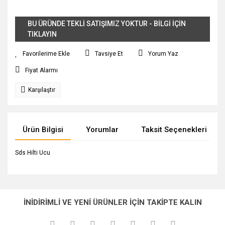
BU ÜRÜNDE TEKLİ SATIŞIMIZ YOKTUR - BİLGİ İÇİN
TIKLAYIN
Tavsiye Et
Yorum Yaz
Fiyat Alarmı
Karşılaştır
Ürün Bilgisi
Yorumlar
Taksit Seçenekleri
Sds Hilti Ucu
Bu ürünün fiyat bilgisi, resim, ürün açıklamalarında ve diğer
konularda yetersiz gördüğünüz noktaları öneri formunu
Bu ürüne ilk yorumu siz yapın!
Ürün hakkında henüz soru sorulmamış.
kullanarak tarafımıza iletebilirsiniz.
İNİDİRİMLİ VE YENİ ÜRÜNLER İÇİN TAKİPTE KALIN
Görüş ve önerileriniz için teşekkür ederiz.
Yorum Yaz