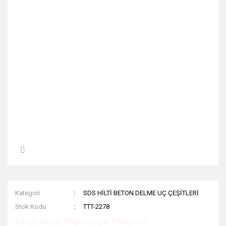
Kategori
SDS HİLTİ BETON DELME UÇ ÇEŞİTLERİ
Stok Kodu
TTT-2278
Kargo Ücret Bilgileri İçin Tıklayınız.