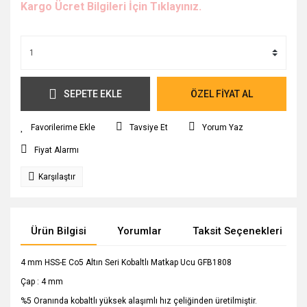
Kargo Ücret Bilgileri İçin Tıklayınız.
SEPETE EKLE
ÖZEL FİYAT AL
Tavsiye Et
Yorum Yaz
Fiyat Alarmı
Karşılaştır
Ürün Bilgisi
Yorumlar
Taksit Seçenekleri
4 mm HSS-E Co5 Altın Seri Kobaltlı Matkap Ucu GFB1808
Çap : 4 mm
%5 Oranında kobaltlı yüksek alaşımlı hız çeliğinden üretilmiştir.