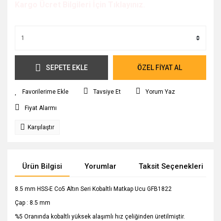
Kargo Ücret Bilgileri İçin Tıklayınız.
SEPETE EKLE
ÖZEL FİYAT AL
Tavsiye Et
Yorum Yaz
Fiyat Alarmı
Karşılaştır
Ürün Bilgisi
Yorumlar
Taksit Seçenekleri
8.5 mm HSS-E Co5 Altın Seri Kobaltlı Matkap Ucu GFB1822
Çap : 8.5 mm
%5 Oranında kobaltlı yüksek alaşımlı hız çeliğinden üretilmiştir.