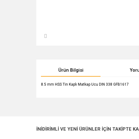
Ürün Bilgisi
Yor
8.5 mm HSS Tin Kaplı Matkap Ucu DIN 338 GFB1617
Bu ürünün fiyat bilgisi, resim, ürün açıklamalarında v
Görüş ve önerileriniz için teşekkür ederiz.
Ürün resmi kalitesiz, bozuk veya görüntülenemiyo
İNİDİRİMLİ VE YENİ ÜRÜNLER İÇİN TAKİPTE K
Ürün açıklamasında eksik bilgiler bulunuyor.