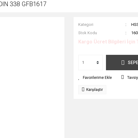
 DIN 338 GFB1617
Kategori
HSS
Stok Kodu
160
Kargo Ücret Bilgileri İçin 
SEPE
Tavsiy
Karşılaştır