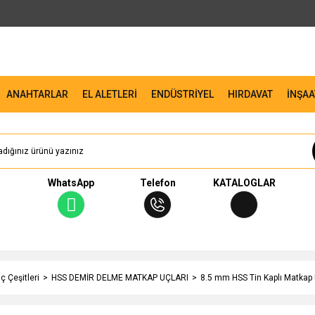
ANAHTARLAR
EL ALETLERİ
ENDÜSTRİYEL
HIRDAVAT
İNŞAA
WhatsApp
Telefon
KATALOGLAR
 Çeşitleri
HSS DEMİR DELME MATKAP UÇLARI
8.5 mm HSS Tin Kaplı Matkap