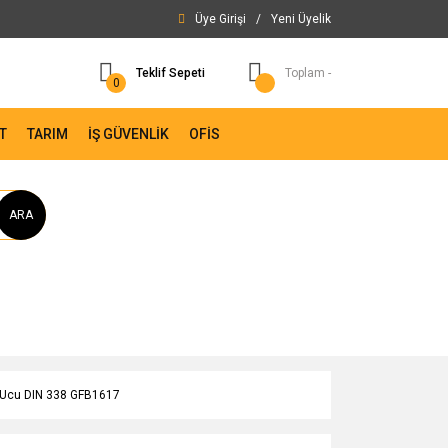
Üye Girişi
/
Yeni Üyelik
Teklif Sepeti
Toplam -
0
T
TARIM
İŞ GÜVENLİK
OFİS
ARA
 Ucu DIN 338 GFB1617