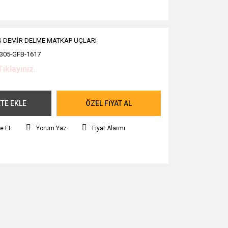
 DEMİR DELME MATKAP UÇLARI
305-GFB-1617
Tıklayınız.
TE EKLE
ÖZEL FİYAT AL
e Et
Yorum Yaz
Fiyat Alarmı