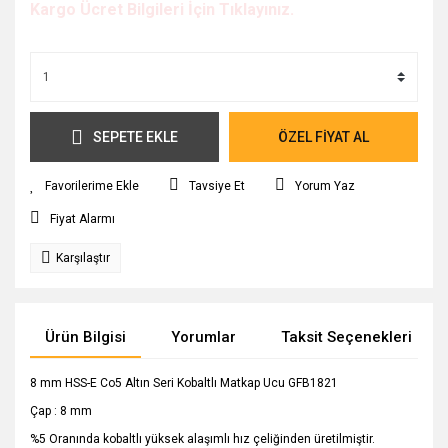
Kargo Ücret Bilgileri İçin Tıklayınız.
SEPETE EKLE
ÖZEL FİYAT AL
Tavsiye Et
Yorum Yaz
Fiyat Alarmı
Karşılaştır
Ürün Bilgisi
Yorumlar
Taksit Seçenekleri
8 mm HSS-E Co5 Altın Seri Kobaltlı Matkap Ucu GFB1821
Çap : 8 mm
%5 Oranında kobaltlı yüksek alaşımlı hız çeliğinden üretilmiştir.